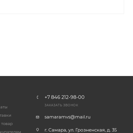
+7 846 212-98-00
ЗАКАЗАТЬ ЗВОНОК
латы
тавки
samaramvs@mail.ru
 товар
г. Самара, ул. Грозненская, д. 35
купателям