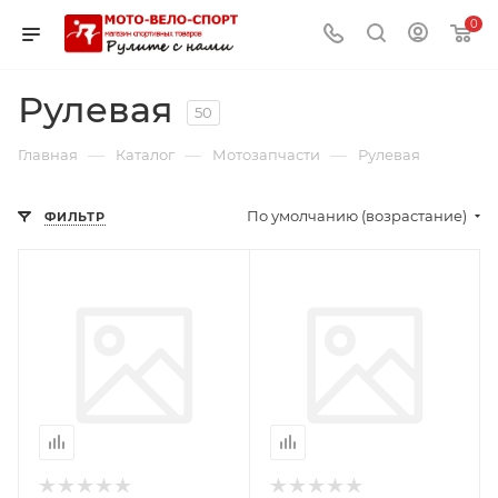
0
Рулевая
50
—
—
—
Главная
Каталог
Мотозапчасти
Рулевая
По умолчанию (возрастание)
ФИЛЬТР