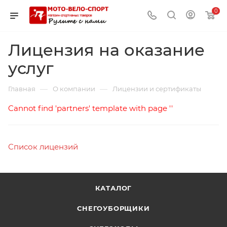
0
Лицензия на оказание
услуг
—
—
Главная
О компании
Лицензии и сертификаты
Cannot find 'partners' template with page ''
Список лицензий
КАТАЛОГ
СНЕГОУБОРЩИКИ