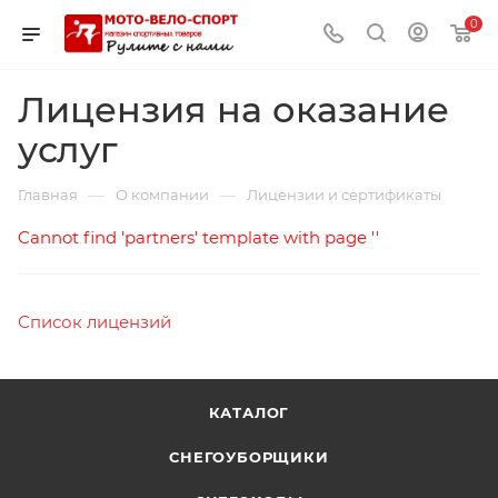
0
Лицензия на оказание
услуг
—
—
Главная
О компании
Лицензии и сертификаты
Cannot find 'partners' template with page ''
Список лицензий
КАТАЛОГ
СНЕГОУБОРЩИКИ