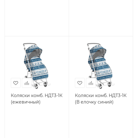
Коляски комб. НДТ3-1К
Коляски комб. НДТ3-1К
(ежевичный)
(В елочку синий)