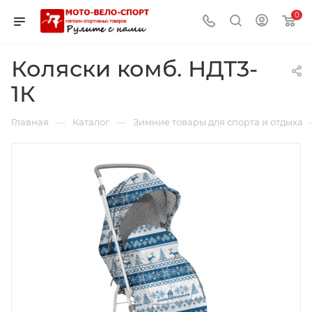
0
Коляски комб. НДТ3-
1К
—
—
Главная
Каталог
Зимние товары для спорта и отдыха