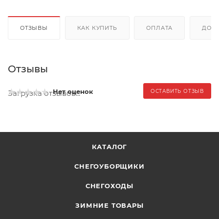
ОТЗЫВЫ
КАК КУПИТЬ
ОПЛАТА
ДОС
Отзывы
Нет оценок
ОСТАВИТЬ ОТЗЫВ
Загрузка отзывов...
КАТАЛОГ
СНЕГОУБОРЩИКИ
СНЕГОХОДЫ
ЗИМНИЕ ТОВАРЫ