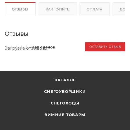
ОТЗЫВЫ
КАК КУПИТЬ
ОПЛАТА
ДОС
Отзывы
Нет оценок
ОСТАВИТЬ ОТЗЫВ
Загрузка отзывов...
КАТАЛОГ
СНЕГОУБОРЩИКИ
СНЕГОХОДЫ
ЗИМНИЕ ТОВАРЫ