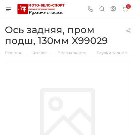
0
Ось задняя, пром
подш, 130мм X99029
—
—
—
—
Главная
Каталог
Велозапчасти
Втулки задние