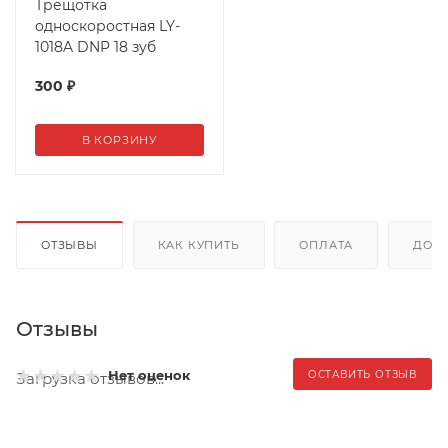
Трещотка
односкоростная LY-
1018A DNP 18 зуб
300
₽
В КОРЗИНУ
ОТЗЫВЫ
КАК КУПИТЬ
ОПЛАТА
ДОС
Отзывы
Нет оценок
ОСТАВИТЬ ОТЗЫВ
Загрузка отзывов...