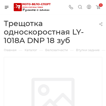
0
Трещотка
односкоростная LY-
1018A DNP 18 зуб
—
—
—
—
Главная
Каталог
Велозапчасти
Втулки задние