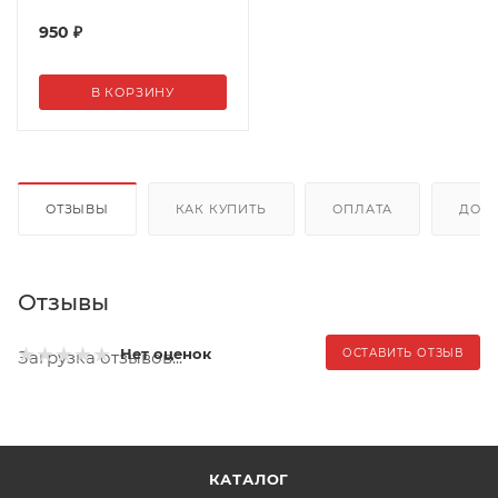
950
₽
В КОРЗИНУ
ОТЗЫВЫ
КАК КУПИТЬ
ОПЛАТА
ДОС
Отзывы
Нет оценок
ОСТАВИТЬ ОТЗЫВ
Загрузка отзывов...
КАТАЛОГ