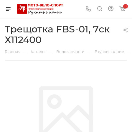
0
Трещотка FBS-01, 7ск
Х112400
—
—
—
—
Главная
Каталог
Велозапчасти
Втулки задние