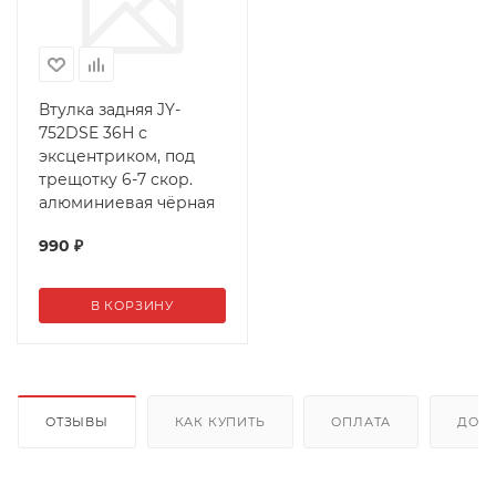
Втулка задняя JY-
752DSE 36Н с
эксцентриком, под
трещотку 6-7 скор.
алюминиевая чёрная
990
₽
В КОРЗИНУ
ОТЗЫВЫ
КАК КУПИТЬ
ОПЛАТА
ДОС