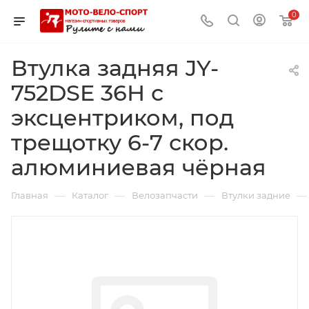
0
Втулка задняя JY-
752DSE 36Н с
эксцентриком, под
трещотку 6-7 скор.
алюминиевая чёрная
—
—
—
—
Главная
Каталог
Велозапчасти
Втулки задние