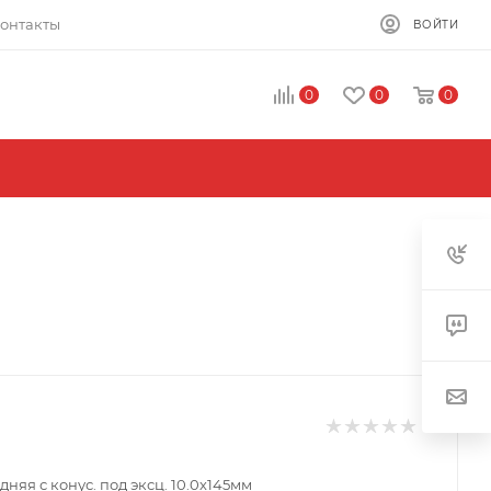
онтакты
ВОЙТИ
0
0
0
адняя с конус. под эксц. 10.0х145мм