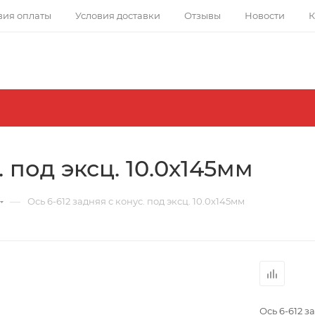
вия оплаты
Условия доставки
Отзывы
Новости
К
. под эксц. 10.0х145мм
—
Ось 6-612 задняя с конус. под эксц. 10.0х145мм
Ось 6-612 з