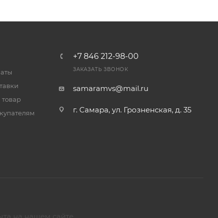
+7 846 212-98-00
ЗАКАЗАТЬ ЗВОНОК
латы
тавки
samaramvs@mail.ru
 товар
г. Самара, ул. Грозненская, д. 35
купателям
ыта на нашем сайте.