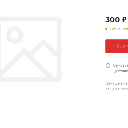
300 ₽
Есть в на
ВЫБР
Самовыв
Доставка
Цена действ
от цен в ро