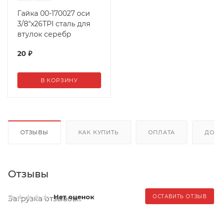
Гайка 00-170027 оси
3/8"х26TPI сталь для
втулок серебр
20
₽
В КОРЗИНУ
ОТЗЫВЫ
КАК КУПИТЬ
ОПЛАТА
ДОС
Отзывы
Нет оценок
ОСТАВИТЬ ОТЗЫВ
Загрузка отзывов...