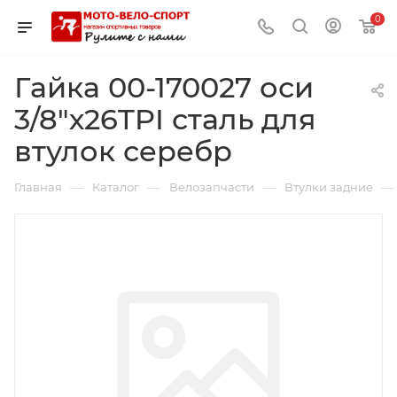
0
Гайка 00-170027 оси
3/8"х26TPI сталь для
втулок серебр
—
—
—
—
Главная
Каталог
Велозапчасти
Втулки задние