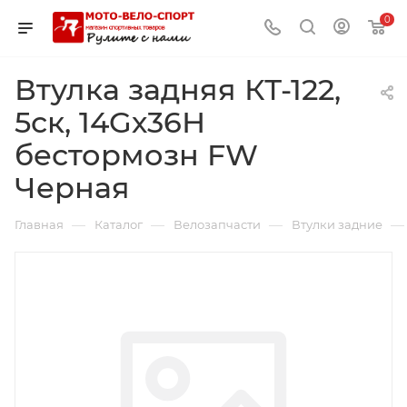
0
Втулка задняя КТ-122,
5ск, 14Gх36Н
бестормозн FW
Черная
—
—
—
—
Главная
Каталог
Велозапчасти
Втулки задние