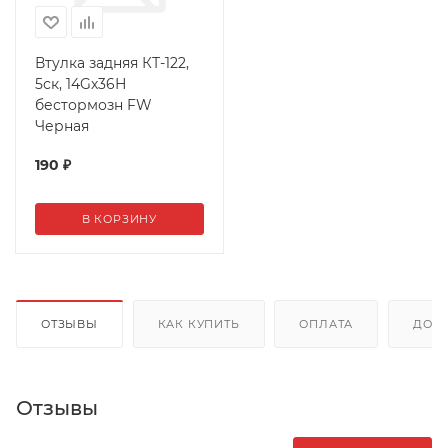
Втулка задняя КТ-122,
5ск, 14Gх36Н
бестормозн FW
Черная
190
₽
В КОРЗИНУ
ОТЗЫВЫ
КАК КУПИТЬ
ОПЛАТА
ДОС
Отзывы