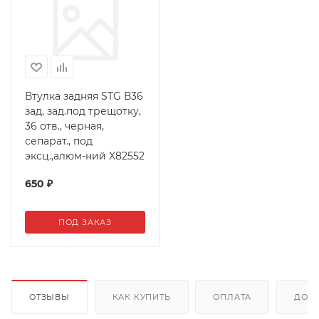
Втулка задняя STG В36
зад, зад.под трещотку,
36 отв., черная,
сепарат., под
эксц.,алюм-ний X82552
650
₽
ПОД ЗАКАЗ
ОТЗЫВЫ
КАК КУПИТЬ
ОПЛАТА
ДОС