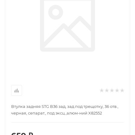
Втулка задняя STG В36 зад, зад.под трещотку, 36 отв.,
черная, сепарат., под эксц.,алюм-ний X82552