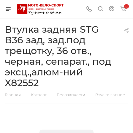
0
Втулка задняя STG
В36 зад, зад.под
трещотку, 36 отв.,
черная, сепарат., под
эксц.,алюм-ний
X82552
—
—
—
—
Главная
Каталог
Велозапчасти
Втулки задние