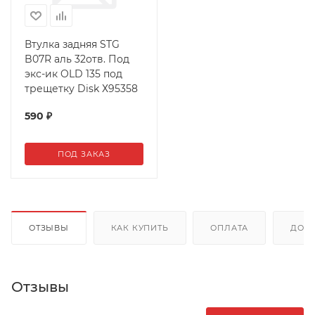
Втулка задняя STG
B07R аль 32отв. Под
экс-ик OLD 135 под
трещетку Disk Х95358
590
₽
ПОД ЗАКАЗ
ОТЗЫВЫ
КАК КУПИТЬ
ОПЛАТА
ДОС
Отзывы