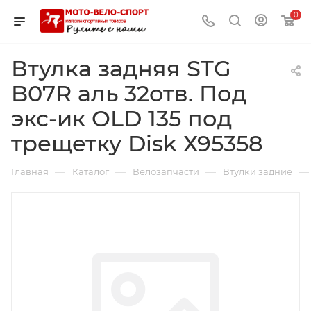
0
Втулка задняя STG
B07R аль 32отв. Под
экс-ик OLD 135 под
трещетку Disk Х95358
—
—
—
—
Главная
Каталог
Велозапчасти
Втулки задние