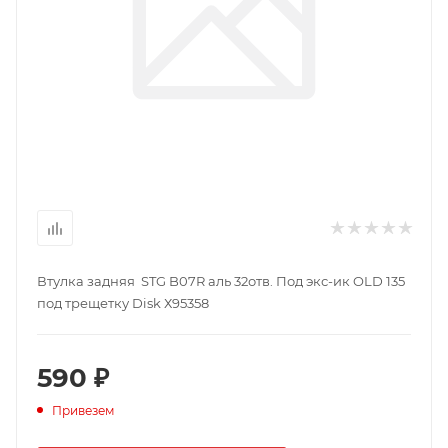
Втулка задняя STG B07R аль 32отв. Под экс-ик OLD 135
под трещетку Disk Х95358
590 ₽
Привезем