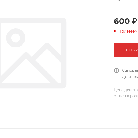
600 ₽
Привезем
ВЫБР
Самовыв
Доставка
Цена действ
от цен в ро