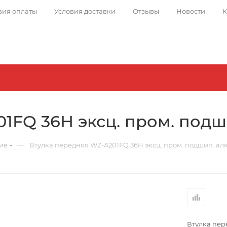
вия оплаты
Условия доставки
Отзывы
Новости
К
1FQ 36Н эксц. пром. под
—
ие
Втулка передняя WZ-A201FQ 36Н эксц. пром. подшип. ал
Втулка пер