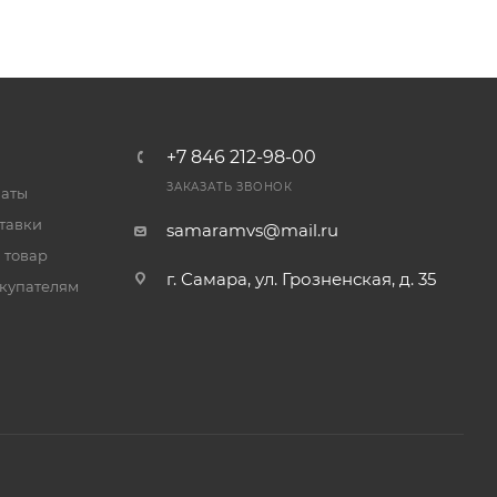
+7 846 212-98-00
ЗАКАЗАТЬ ЗВОНОК
латы
тавки
samaramvs@mail.ru
 товар
г. Самара, ул. Грозненская, д. 35
купателям