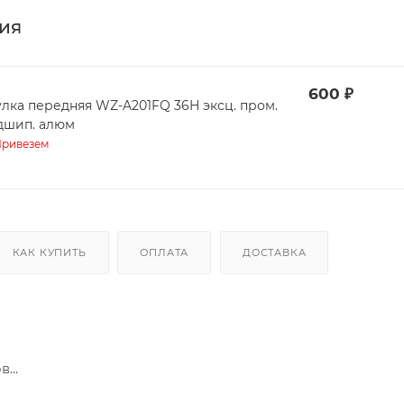
ия
600
₽
улка передняя WZ-A201FQ 36Н эксц. пром.
дшип. алюм
ривезем
КАК КУПИТЬ
ОПЛАТА
ДОСТАВКА
...