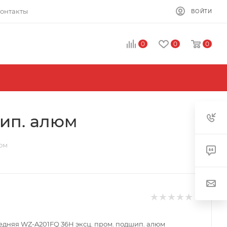
онтакты
ВОЙТИ
0
0
0
шип. алюм
юм
едняя WZ-A201FQ 36Н эксц. пром. подшип. алюм