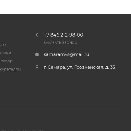
+7 846 212-98-00
ЗАКАЗАТЬ ЗВОНОК
латы
тавки
samaramvs@mail.ru
 товар
г. Самара, ул. Грозненская, д. 35
купателям