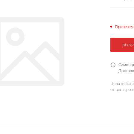
Привезем
ВЫБР
Самовыв
Доставка
Цена действ
от цен в ро