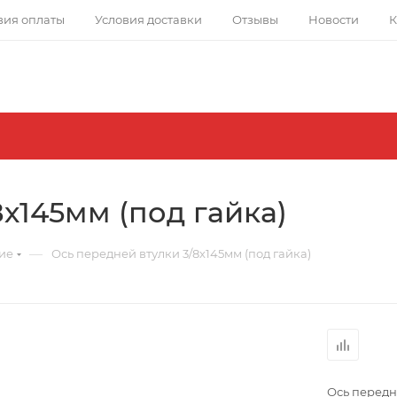
вия оплаты
Условия доставки
Отзывы
Новости
К
х145мм (под гайка)
—
ие
Ось передней втулки 3/8х145мм (под гайка)
Ось передне