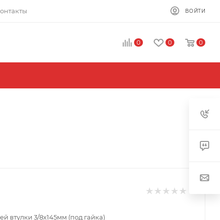
онтакты
ВОЙТИ
0
0
0
й втулки 3/8х145мм (под гайка)