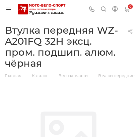
0
Втулка передняя WZ-
A201FQ 32Н эксц.
пром. подшип. алюм.
чёрная
—
—
—
Главная
Каталог
Велозапчасти
Втулки передние