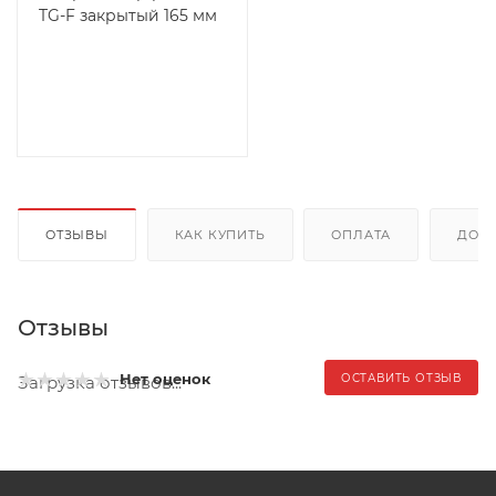
TG-F закрытый 165 мм
ОТЗЫВЫ
КАК КУПИТЬ
ОПЛАТА
ДОС
Отзывы
Нет оценок
ОСТАВИТЬ ОТЗЫВ
Загрузка отзывов...