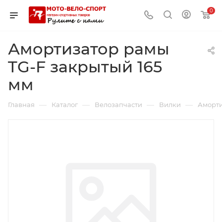
0
Амортизатор рамы
TG-F закрытый 165
мм
—
—
—
—
Главная
Каталог
Велозапчасти
Вилки
Аморти