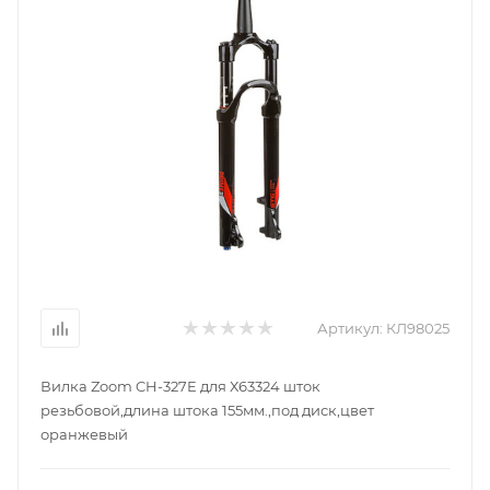
Артикул:
КЛ98025
Вилка Zoom CH-327E для Х63324 шток
резьбовой,длина штока 155мм.,под диск,цвет
оранжевый