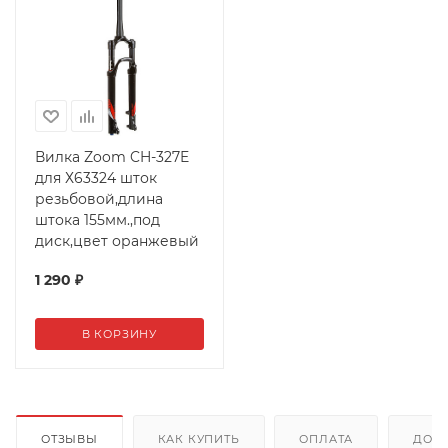
Вилка Zoom CH-327E
для Х63324 шток
резьбовой,длина
штока 155мм.,под
диск,цвет оранжевый
1 290
₽
В КОРЗИНУ
ОТЗЫВЫ
КАК КУПИТЬ
ОПЛАТА
ДОС