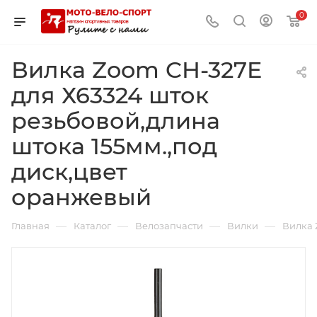
0
Вилка Zoom CH-327E
для Х63324 шток
резьбовой,длина
штока 155мм.,под
диск,цвет
оранжевый
—
—
—
—
Главная
Каталог
Велозапчасти
Вилки
Вилка 