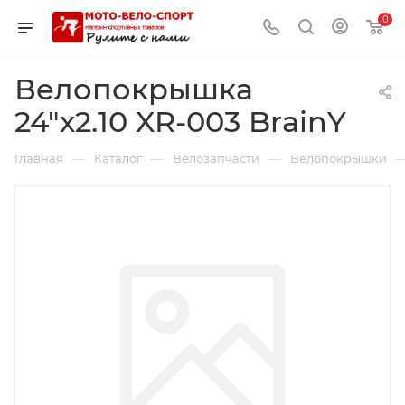
0
Велопокрышка
24"х2.10 XR-003 BrainY
—
—
—
Главная
Каталог
Велозапчасти
Велопокрышки