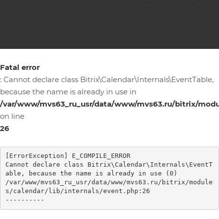
Fatal error
: Cannot declare class Bitrix\Calendar\Internals\EventTable,
because the name is already in use in
/var/www/mvs63_ru_usr/data/www/mvs63.ru/bitrix/module
on line
26
[ErrorException] E_COMPILE_ERROR

Cannot declare class Bitrix\Calendar\Internals\EventT
able, because the name is already in use (0)

/var/www/mvs63_ru_usr/data/www/mvs63.ru/bitrix/module
s/calendar/lib/internals/event.php:26
