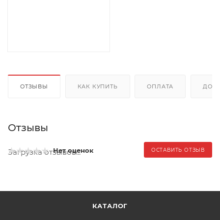
ОТЗЫВЫ
КАК КУПИТЬ
ОПЛАТА
ДОС
Отзывы
Нет оценок
ОСТАВИТЬ ОТЗЫВ
Загрузка отзывов...
КАТАЛОГ