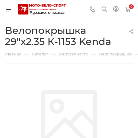
0
Велопокрышка
29"х2.35 К-1153 Kenda
—
—
—
Главная
Каталог
Велозапчасти
Велопокрышки