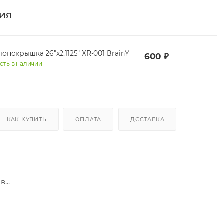
ия
опокрышка 26"x2.1125" XR-001 BrainY
600
₽
сть в наличии
КАК КУПИТЬ
ОПЛАТА
ДОСТАВКА
...