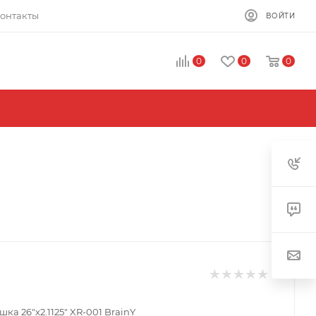
онтакты
ВОЙТИ
0
0
0
а 26"x2.1125" XR-001 BrainY