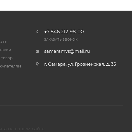
+7 846 212-98-00
ЗАКАЗАТЬ ЗВОНОК
латы
тавки
samaramvs@mail.ru
 товар
г. Самара, ул. Грозненская, д. 35
купателям
ыта на нашем сайте.