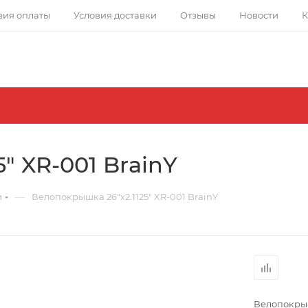
вия оплаты
Условия доставки
Отзывы
Новости
К
" XR-001 BrainY
—
и
Велопокрышка 26"x2.1125" XR-001 BrainY
Велопокрышк