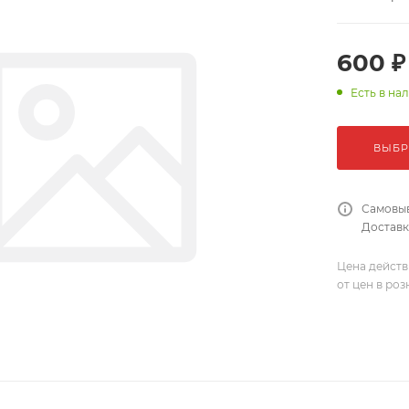
600 ₽
Есть в на
ВЫБР
Самовыв
Доставка
Цена действ
от цен в ро