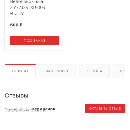
Велопокрышка
24"x2.125" XR-003
BrainY
600
₽
ПОД ЗАКАЗ
ОТЗЫВЫ
КАК КУПИТЬ
ОПЛАТА
ДОС
Отзывы
Нет оценок
ОСТАВИТЬ ОТЗЫВ
Загрузка отзывов...