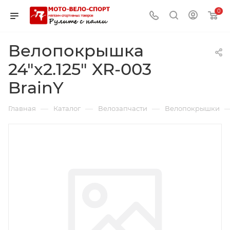
0
Велопокрышка
24"x2.125" XR-003
BrainY
—
—
—
Главная
Каталог
Велозапчасти
Велопокрышки