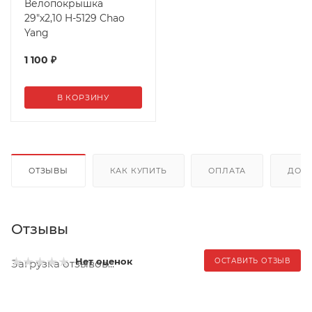
Велопокрышка
29"х2,10 H-5129 Chao
Yang
1 100
₽
В КОРЗИНУ
ОТЗЫВЫ
КАК КУПИТЬ
ОПЛАТА
ДОС
Отзывы
Нет оценок
ОСТАВИТЬ ОТЗЫВ
Загрузка отзывов...