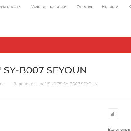
вия оплаты
Условия доставки
Отзывы
Новости
К
5" SY-B007 SEYOUN
—
и
Велопокрышка 16" x 1.75" SY-B007 SEYOUN
Велопокрыш