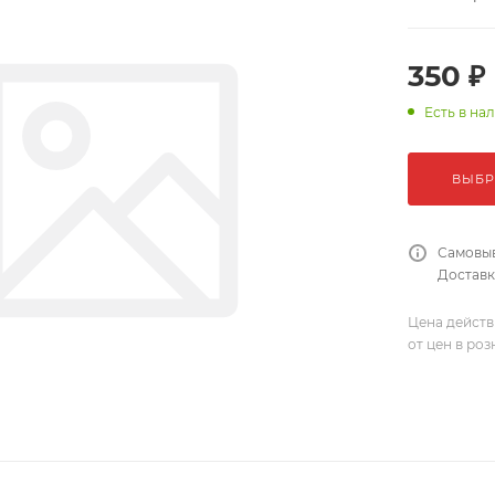
350 ₽
Есть в на
ВЫБР
Самовыв
Доставка
Цена действ
от цен в ро