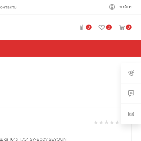
онтакты
ВОЙТИ
0
0
0
ка 16" x 1.75" SY-B007 SEYOUN