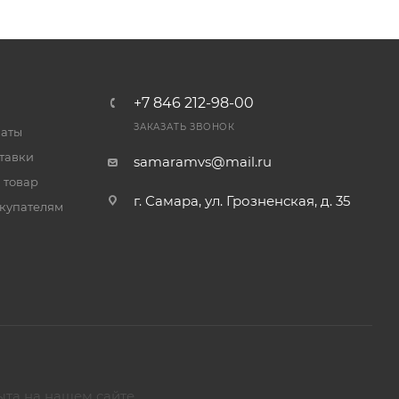
+7 846 212-98-00
ЗАКАЗАТЬ ЗВОНОК
латы
тавки
samaramvs@mail.ru
 товар
г. Самара, ул. Грозненская, д. 35
купателям
ыта на нашем сайте.