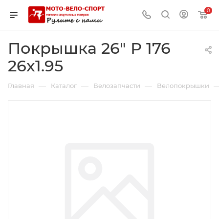
0
Покрышка 26" Р 176
26x1.95
—
—
—
Главная
Каталог
Велозапчасти
Велопокрышки