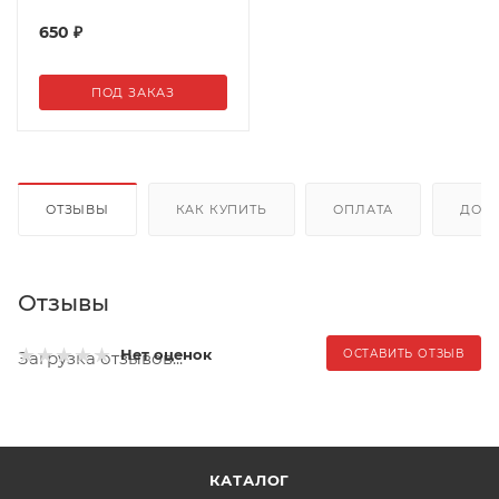
650
₽
ПОД ЗАКАЗ
ОТЗЫВЫ
КАК КУПИТЬ
ОПЛАТА
ДОС
Отзывы
Нет оценок
ОСТАВИТЬ ОТЗЫВ
Загрузка отзывов...
КАТАЛОГ