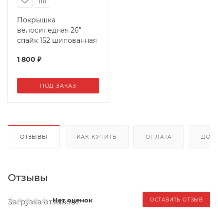
Покрышка
велосипедная 26"
спайк 152 шипованная
1 800
₽
ПОД ЗАКАЗ
ОТЗЫВЫ
КАК КУПИТЬ
ОПЛАТА
ДОС
Отзывы
Нет оценок
ОСТАВИТЬ ОТЗЫВ
Загрузка отзывов...