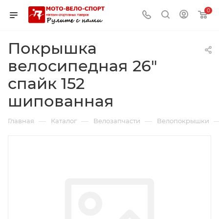
0
Покрышка
велосипедная 26"
спайк 152
шипованная
—
—
—
Главная
Каталог
Велозапчасти
Велопокрышки