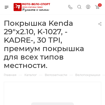
0
Покрышка Kenda
29"x2.10, K-1027, -
KADRE-, 30 TPI,
премиум покрышка
для всех типов
местности.
—
—
—
Главная
Каталог
Велозапчасти
Велопокрышки