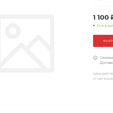
1 100 
Есть в на
ВЫБР
Самовыв
Доставка
Цена действ
от цен в ро