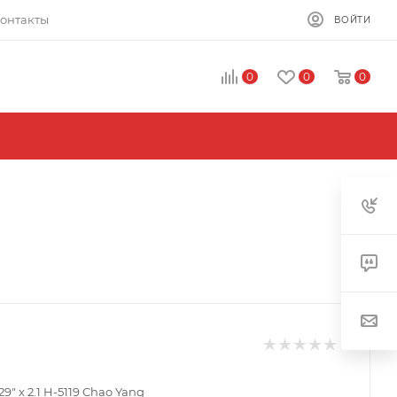
онтакты
ВОЙТИ
0
0
0
9" x 2.1 H-5119 Chao Yang