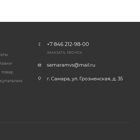
+7 846 212-98-00
ЗАКАЗАТЬ ЗВОНОК
латы
тавки
samaramvs@mail.ru
 товар
г. Самара, ул. Грозненская, д. 35
купателям