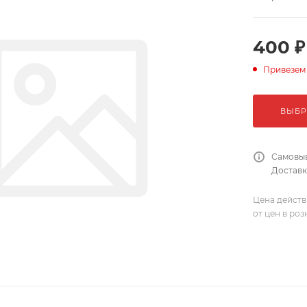
400 ₽
Привезем
ВЫБР
Самовыв
Доставка
Цена действ
от цен в ро