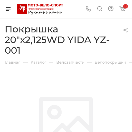
0
Покрышка
20"х2,125WD YIDA YZ-
001
—
—
—
Главная
Каталог
Велозапчасти
Велопокрышки