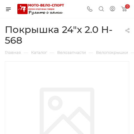
0
Покрышка 24"х 2.0 H-
568
—
—
—
Главная
Каталог
Велозапчасти
Велопокрышки