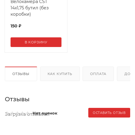
Велокамера CST
14х1,75 бутил (без
коробки)
150
₽
В КОРЗИНУ
ОТЗЫВЫ
КАК КУПИТЬ
ОПЛАТА
ДОС
Отзывы
Нет оценок
ОСТАВИТЬ ОТЗЫВ
Загрузка отзывов...