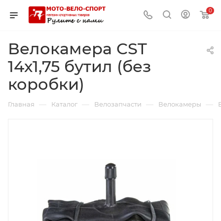
0
Велокамера CST
14х1,75 бутил (без
коробки)
—
—
—
—
Главная
Каталог
Велозапчасти
Велокамеры