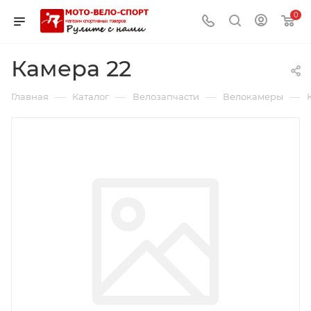
0
Камера 22
—
—
—
—
Главная
Каталог
Велозапчасти
Велокамеры