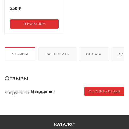
250
₽
В КОРЗИНУ
ОТЗЫВЫ
КАК КУПИТЬ
ОПЛАТА
ДОС
Отзывы
Нет оценок
ОСТАВИТЬ ОТЗЫВ
Загрузка отзывов...
КАТАЛОГ