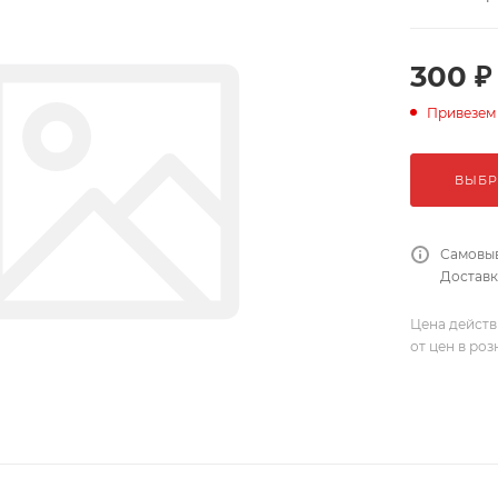
300 ₽
Привезем
ВЫБР
Самовыв
Доставка
Цена действ
от цен в ро