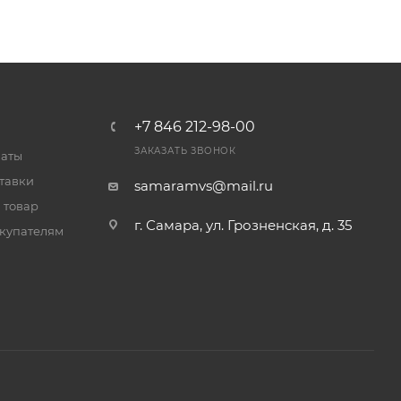
+7 846 212-98-00
ЗАКАЗАТЬ ЗВОНОК
латы
тавки
samaramvs@mail.ru
 товар
г. Самара, ул. Грозненская, д. 35
купателям