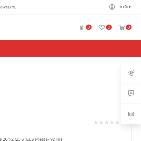
онтакты
ВОЙТИ
0
0
0
26"x2.125 STELS Presta-48 мм