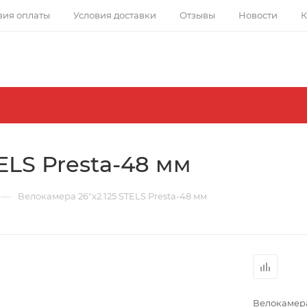
вия оплаты
Условия доставки
Отзывы
Новости
К
ELS Presta-48 мм
—
Велокамера 26"x2.125 STELS Presta-48 мм
Велокамера 