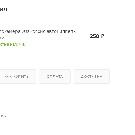
ия
локамера 20ХРоссия автониппель
250
₽
мм
сть в наличии
КАК КУПИТЬ
ОПЛАТА
ДОСТАВКА
...