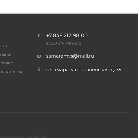
+7 846 212-98-00
ЗАКАЗАТЬ ЗВОНОК
латы
тавки
samaramvs@mail.ru
 товар
г. Самара, ул. Грозненская, д. 35
купателям
ыта на нашем сайте.