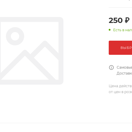
250 ₽
Есть в на
ВЫБР
Самовыв
Доставка
Цена действ
от цен в ро