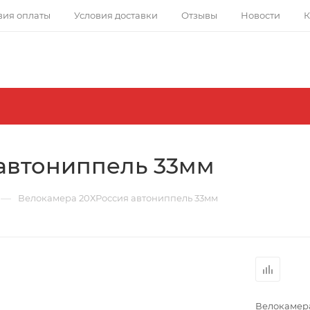
вия оплаты
Условия доставки
Отзывы
Новости
К
автониппель 33мм
—
Велокамера 20ХРоссия автониппель 33мм
Велокамера