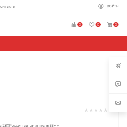
онтакты
ВОЙТИ
0
0
0
 28ХРоссия автониппель 33мм