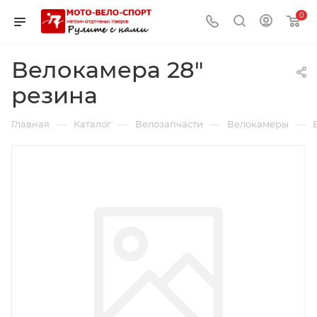
0
Велокамера 28"
резина
—
—
—
—
Главная
Каталог
Велозапчасти
Велокамеры