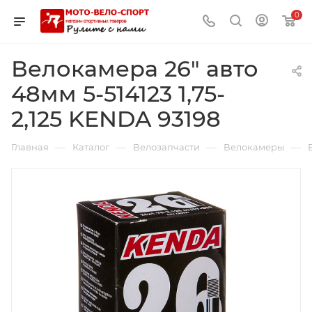
0
Велокамера 26" авто
48мм 5-514123 1,75-
2,125 KENDA 93198
—
—
—
—
Главная
Каталог
Велозапчасти
Велокамеры