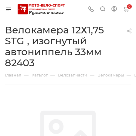
0
Велокамера 12Х1,75
STG , изогнутый
автониппель 33мм
82403
—
—
—
—
Главная
Каталог
Велозапчасти
Велокамеры