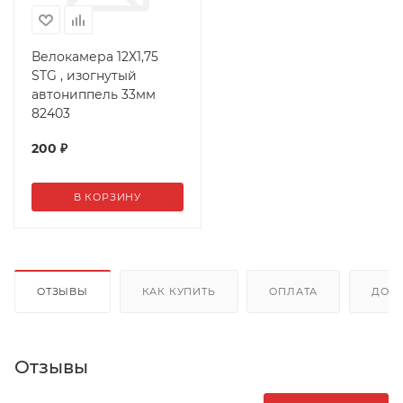
Велокамера 12Х1,75
STG , изогнутый
автониппель 33мм
82403
200
₽
В КОРЗИНУ
ОТЗЫВЫ
КАК КУПИТЬ
ОПЛАТА
ДОС
Отзывы