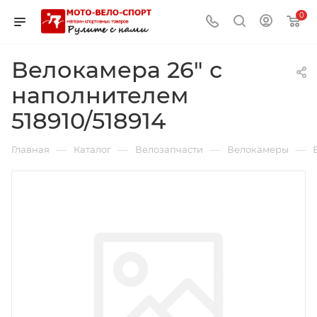
0
Велокамера 26" с
наполнителем
518910/518914
—
—
—
—
Главная
Каталог
Велозапчасти
Велокамеры