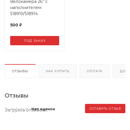
Велокамера 26" с
наполнителем
518910/518914
500
₽
ПОД ЗАКАЗ
ОТЗЫВЫ
КАК КУПИТЬ
ОПЛАТА
ДОС
Отзывы
Нет оценок
ОСТАВИТЬ ОТЗЫВ
Загрузка отзывов...