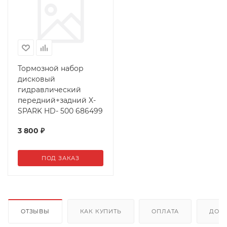
Тормозной набор
дисковый
гидравлический
передний+задний X-
SPARK HD- 500 686499
3 800
₽
ПОД ЗАКАЗ
ОТЗЫВЫ
КАК КУПИТЬ
ОПЛАТА
ДОС