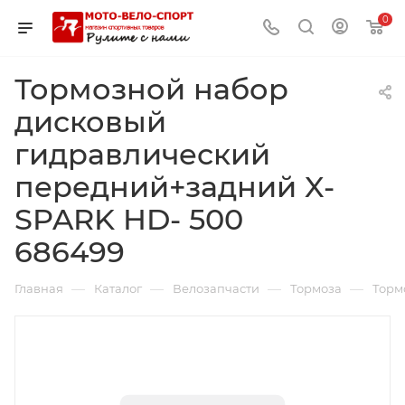
0
Тормозной набор
дисковый
гидравлический
передний+задний X-
SPARK HD- 500
686499
—
—
—
—
Главная
Каталог
Велозапчасти
Тормоза
Торм