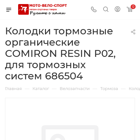
0
Колодки тормозные
органические
COMIRON RESIN P02,
для тормозных
систем 686504
—
—
—
—
Главная
Каталог
Велозапчасти
Тормоза
Коло