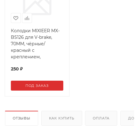
Колодки MIXIEER MX-
BS126 для V-brake,
70MM, чёрные/
красный с
креплением,
250
₽
ПОД ЗАКАЗ
ОТЗЫВЫ
КАК КУПИТЬ
ОПЛАТА
ДОС