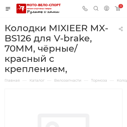
0
Колодки MIXIEER MX-
BS126 для V-brake,
70MM, чёрные/
красный с
креплением,
—
—
—
—
Главная
Каталог
Велозапчасти
Тормоза
Коло