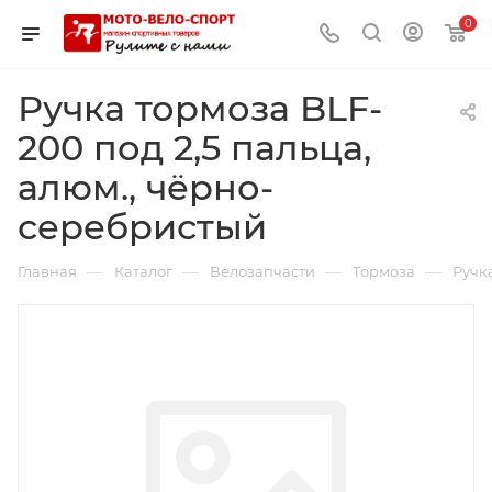
0
Ручка тормоза BLF-
200 под 2,5 пальца,
алюм., чёрно-
серебристый
—
—
—
—
Главная
Каталог
Велозапчасти
Тормоза
Ручк