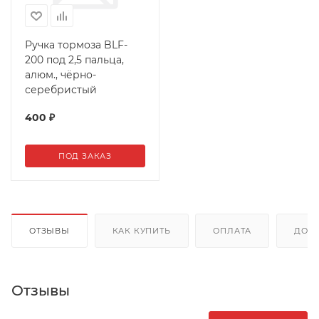
Ручка тормоза BLF-
200 под 2,5 пальца,
алюм., чёрно-
серебристый
400
₽
ПОД ЗАКАЗ
ОТЗЫВЫ
КАК КУПИТЬ
ОПЛАТА
ДОС
Отзывы