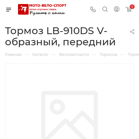
0
Тормоз LB-910DS V-
образный, передний
—
—
—
—
Главная
Каталог
Велозапчасти
Тормоза
Торм