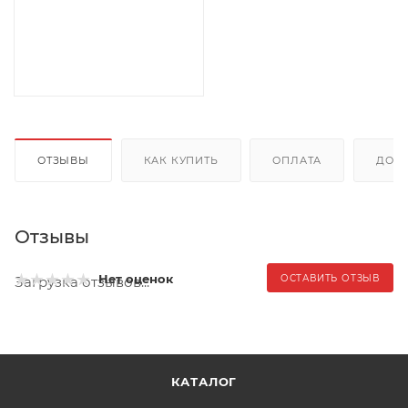
ОТЗЫВЫ
КАК КУПИТЬ
ОПЛАТА
ДОС
Отзывы
Нет оценок
ОСТАВИТЬ ОТЗЫВ
Загрузка отзывов...
КАТАЛОГ