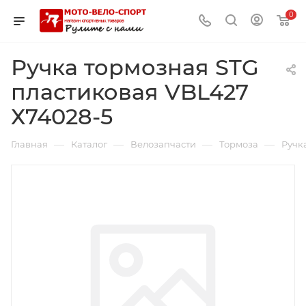
0
Ручка тормозная STG
пластиковая VBL427
Х74028-5
—
—
—
—
Главная
Каталог
Велозапчасти
Тормоза
Ручк