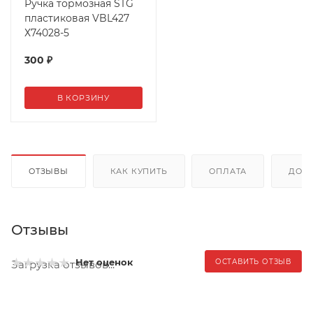
Ручка тормозная STG
пластиковая VBL427
Х74028-5
300
₽
В КОРЗИНУ
ОТЗЫВЫ
КАК КУПИТЬ
ОПЛАТА
ДОС
Отзывы
Нет оценок
ОСТАВИТЬ ОТЗЫВ
Загрузка отзывов...