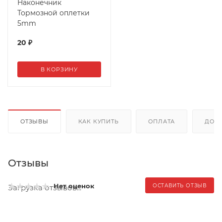
Наконечник
Тормозной оплетки
5mm
20
₽
В КОРЗИНУ
ОТЗЫВЫ
КАК КУПИТЬ
ОПЛАТА
ДОС
Отзывы
Нет оценок
ОСТАВИТЬ ОТЗЫВ
Загрузка отзывов...