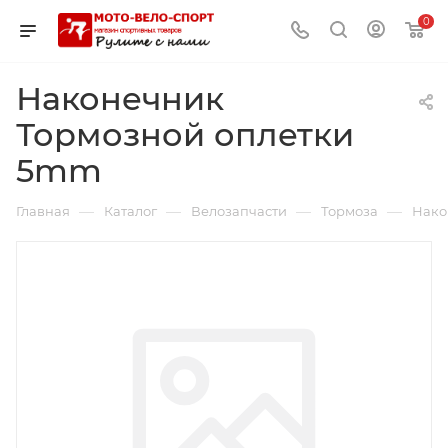
0
Наконечник
Тормозной оплетки
5mm
—
—
—
—
Главная
Каталог
Велозапчасти
Тормоза
Нако