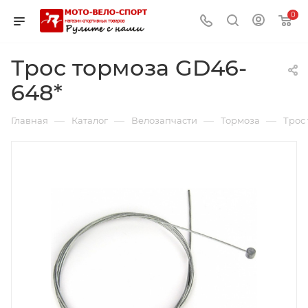
0
Трос тормоза GD46-
648*
—
—
—
—
Главная
Каталог
Велозапчасти
Тормоза
Трос